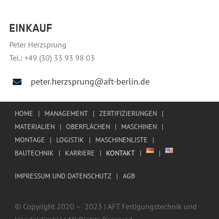
EINKAUF
Peter Herzsprung
Tel.: +49 (30) 33 93 98 03
peter.herzsprung@aft-berlin.de
HOME
MANAGEMENT
ZERTIFIZIERUNGEN
MATERIALIEN
OBERFLÄCHEN
MASCHINEN
MONTAGE
LOGISTIK
MASCHINENLISTE
BAUTECHNIK
KARRIERE
KONTAKT
IMPRESSUM UND DATENSCHUTZ
AGB
© Copyright 2020 – 2023 | AFT Fertigungstechnik und