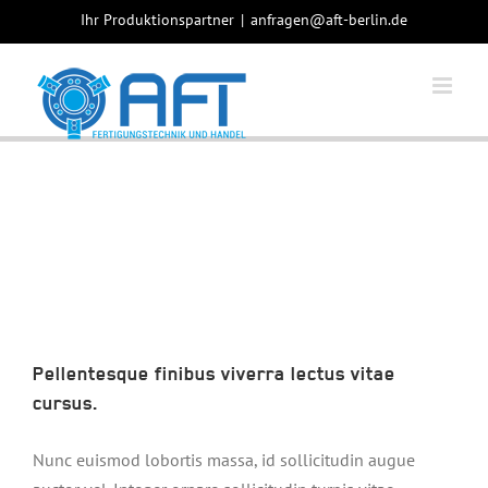
Skip
Ihr Produktionspartner
|
anfragen@aft-berlin.de
to
content
Pellentesque finibus viverra lectus vitae
cursus.
Nunc euismod lobortis massa, id sollicitudin augue